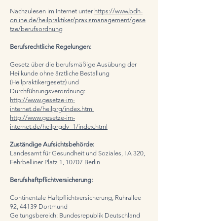
Nachzulesen im Internet unter
https://www.bdh-
online.de/heilpraktiker/praxismanagement/gese
tze/berufsordnung
Berufsrechtliche Regelungen:
Gesetz über die berufsmäßige Ausübung der
Heilkunde ohne ärztliche Bestallung
(Heilpraktikergesetz) und
Durchführungsverordnung:
http://www.gesetze-im-
internet.de/heilprg/index.html
http://www.gesetze-im-
internet.de/heilprgdv_1/index.html
Zuständige Aufsichtsbehörde:
Landesamt für Gesundheit und Soziales, I A 320,
Fehrbelliner Platz 1, 10707 Berlin
Berufshaftpflichtversicherung:
Continentale Haftpflichtversicherung, Ruhrallee
92, 44139 Dortmund
Geltungsbereich: Bundesrepublik Deutschland