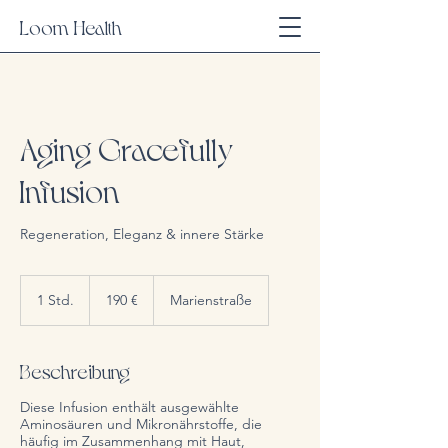
Loom Health
Aging Gracefully
Infusion
Regeneration, Eleganz & innere Stärke
190
Euro
1 Std.
1
190 €
Marienstraße
S
t
d
Beschreibung
Diese Infusion enthält ausgewählte
Aminosäuren und Mikronährstoffe, die
häufig im Zusammenhang mit Haut,