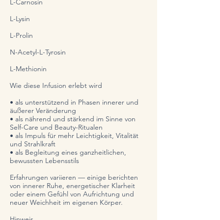
L-Carnosin
L-Lysin
L-Prolin
N-Acetyl-L-Tyrosin
L-Methionin
Wie diese Infusion erlebt wird
• als unterstützend in Phasen innerer und
äußerer Veränderung
• als nährend und stärkend im Sinne von
Self-Care und Beauty-Ritualen
• als Impuls für mehr Leichtigkeit, Vitalität
und Strahlkraft
• als Begleitung eines ganzheitlichen,
bewussten Lebensstils
Erfahrungen variieren — einige berichten
von innerer Ruhe, energetischer Klarheit
oder einem Gefühl von Aufrichtung und
neuer Weichheit im eigenen Körper.
Hinweis